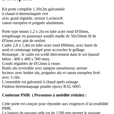
Kit porte complète 1.20x2m galvanisée
à chaud et thermolaquée vert
avec gond réglable, serrure Locinox®
canon européen et poignée aluminium.
Porte type tennis 1,2 x 2m en tube acier rond Ø50mm,
remplissage en panneaux soudés maille de 50x50mm fil de
Ø5mm avec plat de renfort.
Cadre 2,8 x 1,4m en tube acier rond Ø60mm, avec barre de
seuil et ceinturage intégré pour accrocher le grillage.
Remarque : le cadre est scellé directement dans le sol (massif
béton : 400 x 400 x 500 mm).
Gonds réglables de Ø12mm à visser.
Butée alu reversible avec tampon amortisseur, serrure
locinox avec boitier alu, poignées alu et canon européen livré
avec 3 clés.
L’ensemble est galvanisé à chaud après usinage.
Finition thermolaquage poudre epoxy RAL 6005
Conforme PMR ( Personnes à mobilité réduite) :
Cette porte est conçue pour répondre aux exigences d’accessibilité
PMR.
La largeur de passage utile est de 1200 mm permet le passage