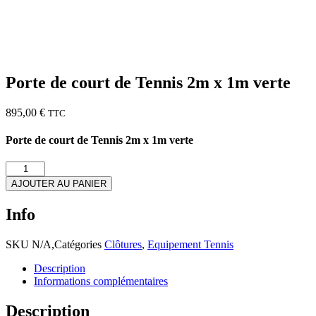
Porte de court de Tennis 2m x 1m verte
895,00
€
TTC
Porte de court de Tennis 2m x 1m verte
quantité
de
AJOUTER AU PANIER
Porte
de
Info
court
de
Tennis
SKU
N/A
,
Catégories
Clôtures
,
Equipement Tennis
2m
Description
x
Informations complémentaires
1m
verte
Description